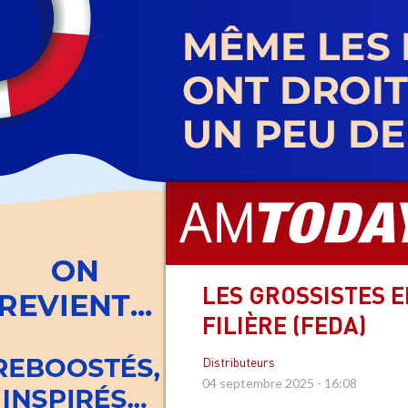
Aller
au
contenu
principal
LES GROSSISTES 
FILIÈRE (FEDA)
Distributeurs
04 septembre 2025 - 16:08