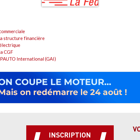
 commerciale
 structure financière
'électrique
la CGF
UPAUTO International (GAI)
V
INSCRIPTION