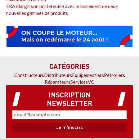
ERA élargit son portefeuille avec le lancement de deux
nouvelles gammes de produits
CATÉGORIES
Constructeurs
Distributeurs
Equipementiers
Pétroliers
Réparateurs
Services
VO
INSCRIPTION
NEWSLETTER