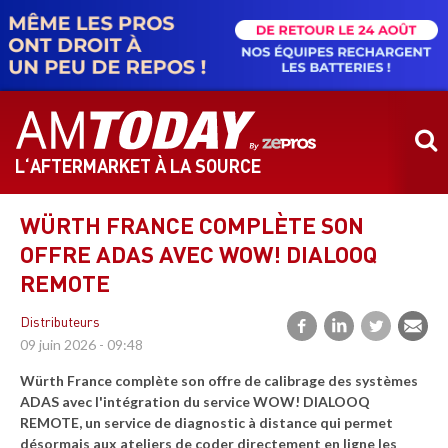
Aller
au
contenu
principal
L‘AFTERMARKET À LA SOURCE
WÜRTH FRANCE COMPLÈTE SON
OFFRE ADAS AVEC WOW! DIALOOQ
REMOTE
Distributeurs
09 juin 2026 - 09:48
Würth France complète son offre de calibrage des systèmes
ADAS avec l'intégration du service WOW! DIALOOQ
REMOTE, un service de diagnostic à distance qui permet
désormais aux ateliers de coder directement en ligne les