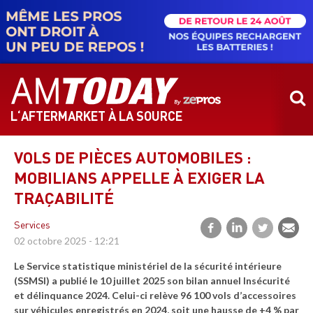
Aller
au
contenu
principal
L‘AFTERMARKET À LA SOURCE
VOLS DE PIÈCES AUTOMOBILES :
MOBILIANS APPELLE À EXIGER LA
TRAÇABILITÉ
Services
02 octobre 2025 - 12:21
Le Service statistique ministériel de la sécurité intérieure
(SSMSI) a publié le 10 juillet 2025 son bilan annuel Insécurité
et délinquance 2024. Celui-ci relève 96 100 vols d’accessoires
sur véhicules enregistrés en 2024, soit une hausse de +4 % par