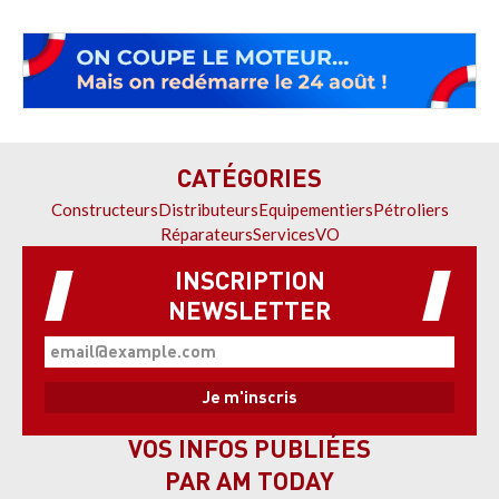
CATÉGORIES
Constructeurs
Distributeurs
Equipementiers
Pétroliers
Réparateurs
Services
VO
INSCRIPTION
NEWSLETTER
VOS INFOS PUBLIÉES
PAR AM TODAY