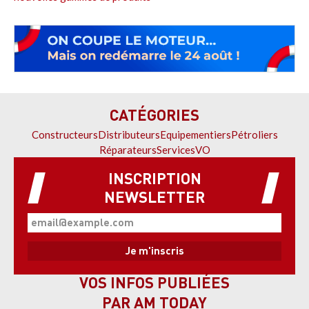
CATÉGORIES
Constructeurs
Distributeurs
Equipementiers
Pétroliers
Réparateurs
Services
VO
INSCRIPTION
NEWSLETTER
VOS INFOS PUBLIÉES
PAR AM TODAY