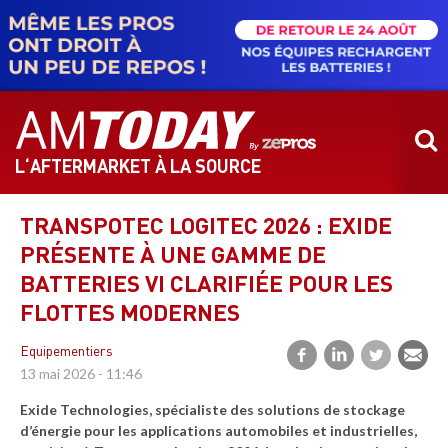
Aller
au
contenu
principal
L‘AFTERMARKET À LA SOURCE
TRANSPOTEC LOGITEC 2026 : EXIDE
PRÉSENTE À UNE GAMME DE
BATTERIES VI CLARIFIÉE POUR LES
FLOTTES MODERNES
Equipementiers
13 mai 2026 - 11:46
Exide Technologies, spécialiste des solutions de stockage
d’énergie pour les applications automobiles et industrielles,