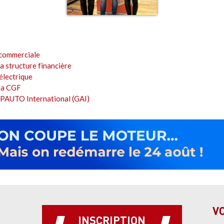
 commerciale
 structure financière
'électrique
la CGF
UPAUTO International (GAI)
V
INSCRIPTION