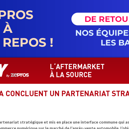
L‘AFTERMARKET
À LA SOURCE
A CONCLUENT UN PARTENARIAT STR
rtenariat stratégique et mis en place une interface commune qui ass
commerce numérique sur le marché de l’après-vente automobile. L’obj