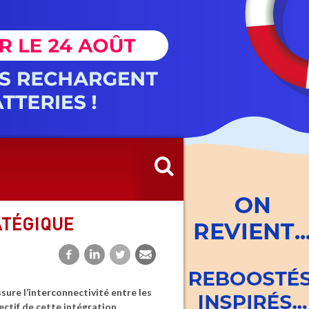
ATÉGIQUE
ure l’interconnectivité entre les
ectif de cette intégration