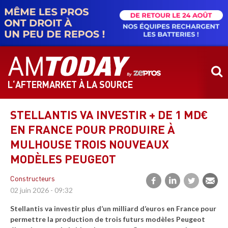
Aller
au
contenu
principal
L‘AFTERMARKET À LA SOURCE
STELLANTIS VA INVESTIR + DE 1 MD€
EN FRANCE POUR PRODUIRE À
MULHOUSE TROIS NOUVEAUX
MODÈLES PEUGEOT
Constructeurs
02 juin 2026 - 09:32
Stellantis va investir plus d’un milliard d’euros en France pour
permettre la production de trois futurs modèles Peugeot