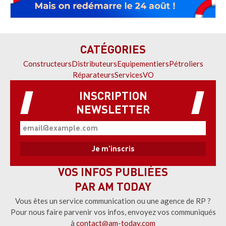
CATÉGORIES
Constructeurs
Distributeurs
Equipementiers
Pétroliers
Réparateurs
Services
VO
INSCRIPTION
NEWSLETTER
VOS INFOS PUBLIÉES
PAR AM TODAY
Vous êtes un service communication ou une agence de RP ?
Pour nous faire parvenir vos infos, envoyez vos communiqués
à
contact@am-today.com