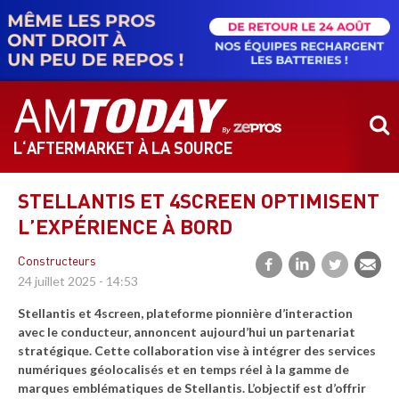
Aller
au
contenu
principal
L‘AFTERMARKET À LA SOURCE
STELLANTIS ET 4SCREEN OPTIMISENT
L’EXPÉRIENCE À BORD
Constructeurs
24 juillet 2025 - 14:53
Stellantis et 4screen, plateforme pionnière d’interaction
avec le conducteur, annoncent aujourd’hui un partenariat
stratégique. Cette collaboration vise à intégrer des services
numériques géolocalisés et en temps réel à la gamme de
marques emblématiques de Stellantis. L’objectif est d’offrir