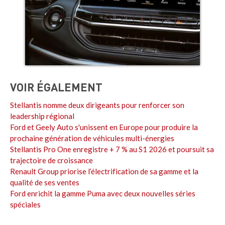
VOIR ÉGALEMENT
Stellantis nomme deux dirigeants pour renforcer son
leadership régional
Ford et Geely Auto s'unissent en Europe pour produire la
prochaine génération de véhicules multi-énergies
Stellantis Pro One enregistre + 7 % au S1 2026 et poursuit sa
trajectoire de croissance
Renault Group priorise l’électrification de sa gamme et la
qualité de ses ventes
Ford enrichit la gamme Puma avec deux nouvelles séries
spéciales