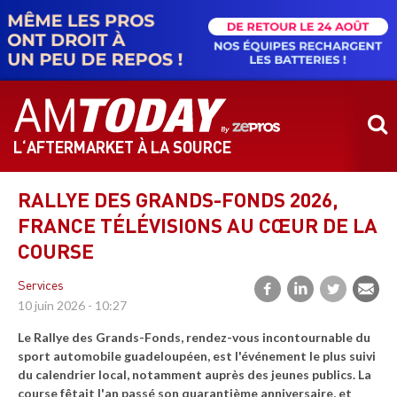
Aller
au
contenu
principal
L‘AFTERMARKET À LA SOURCE
RALLYE DES GRANDS-FONDS 2026,
FRANCE TÉLÉVISIONS AU CŒUR DE LA
COURSE
Services
10 juin 2026 - 10:27
Le Rallye des Grands-Fonds, rendez-vous incontournable du
sport automobile guadeloupéen, est l'événement le plus suivi
du calendrier local, notamment auprès des jeunes publics. La
course fêtait l'an passé son quarantième anniversaire, et