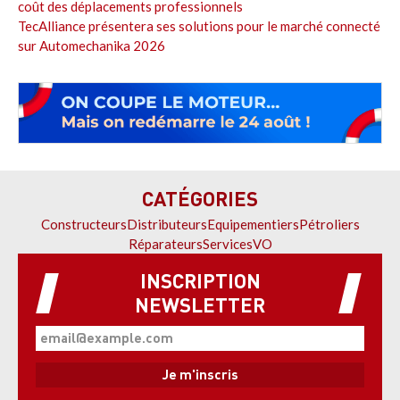
coût des déplacements professionnels
TecAlliance présentera ses solutions pour le marché connecté
sur Automechanika 2026
CATÉGORIES
Constructeurs
Distributeurs
Equipementiers
Pétroliers
Réparateurs
Services
VO
INSCRIPTION
NEWSLETTER