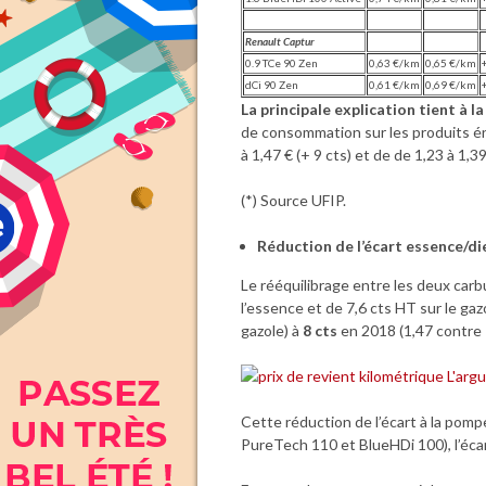
Renault Captur
0.9 TCe 90 Zen
0,63 €/km
0,65 €/km
dCi 90 Zen
0,61 €/km
0,69 €/km
La principale explication tient à
de consommation sur les produits én
à 1,47 € (+ 9 cts) et de de 1,23 à 1,39
(*) Source UFIP.
Réduction de l’écart essence/di
Le rééquilibrage entre les deux car
l’essence et de 7,6 cts HT sur le gaz
gazole) à
8 cts
en 2018 (1,47 contre 
Cette réduction de l’écart à la pompe
PureTech 110 et BlueHDi 100), l’écar