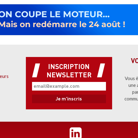
V
INSCRIPTION
NEWSLETTER
eurs
Vous ê
une 
pa
commu
Pied