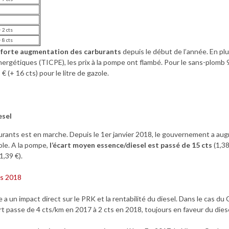
+ 2 cts
+ 8 cts
 la forte augmentation des carburants
depuis le début de l’année. En plu
ergétiques (TICPE), les prix à la pompe ont flambé. Pour le sans-plomb 9
 € (+ 16 cts) pour le litre de gazole.
esel
burants est en marche. Depuis le 1er janvier 2018, le gouvernement a a
ole. A la pompe,
l’écart moyen essence/diesel est passé de 15 cts
(1,3
1,39 €).
 a un impact direct sur le PRK et la rentabilité du diesel. Dans le cas du
t passe de 4 cts/km en 2017 à 2 cts en 2018, toujours en faveur du diese