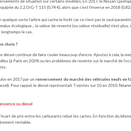
ersements de situation sur certains modèles. En 2017, le Nissan Qashqai
 équipée du 1.2 DIG-T 115 (0,74 €), alors que c’est l’inverse en 2018 (0,82/
en quelque sorte l’arbre qui cache la forêt car ce n’est pas le seul param
e malus écologique… la valeur de revente (ou valeur résiduelle) n’est plus,
 longtemps le cas.
on choix ?
le diesel continue de faire couler beaucoup d’encre. Ajoutez à cela, la 
 villes (à Paris en 2024) ou les problèmes de revente sur le marché de l’occ
tes.
uite en 2017 par un
renversement du marché des véhicules neufs en fa
esel). Pour rappel, le diesel représentait 7 ventes sur 10 en 2010. Néanm
l'écart de prix entre les carburants rebat les cartes. En fonction du kil
oirement rentable.