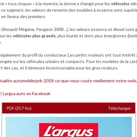
ntie « tous risques » à la revente, la donne a changé pour les
véhicules ci
ce segment, les valeurs de revente des modèles à essence sont supérieu
e en faveur des premiers.
s
(Renault Mégane, Peugeot 3008…), les valeurs essence et diesel sont
sur les
véhicules plus grands
, plus lourds et donc plus énergivores (ber
.
galement du profil du conducteur. Les petits rouleurs ont tout intérêt à
longée sur les véhicules urbains et compacts. Pour les modèles de la caté
t des cas, et il demeure incontournable pour les gros rouleurs.
ctualite-automobile/prk-2018-ce-que-vous-coute-reellement-votre-voit
|
Largus.auto on Facebook
PDF (257 Ko)
Télécharger