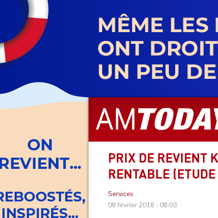
Aller
au
contenu
principal
PRIX DE REVIENT 
RENTABLE (ETUDE
Services
08 février 2018 - 08:03