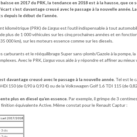
 baisse en 2017 du PRK, la tendance en 2018 est à la hausse, que ce s
’écart s’est davantage creusé avec le passage à la nouvelle année. La 
 depuis le début de l’année.
ent kilométrique (PRK) de
L’argus
est l’outil indispensable à tout automobi
bal de plus de 1 000 véhicules sur les cinq prochaines années et en foncti
 35 000 km), sur les moteurs essence comme sur les diesels.
s carburants et le rééquilibrage Super sans-plomb/Gazole à la pompe, la
omplexes. Avec le PRK,
L’argus
vous aide à y répondre et affiner au mieux v
s’est davantage creusé avec le passage à la nouvelle année
. Tel est le
HDi 150 (de 0,90 à 0,93 €) ou de la Volkswagen Golf 1.6 TDI 115 (de 0,82 
ente plus en diesel qu’en essence
. Par exemple, il grimpe de 3 centim
 à finition équivalente Active. Même constat pour le Renault Captur :
Ecart 2017/2018
+ 3 cts
+ 7 cts