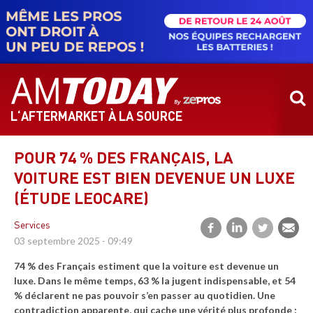
Aller
au
contenu
principal
L‘AFTERMARKET À LA SOURCE
POUR 74 % DES FRANÇAIS, LA
VOITURE EST BIEN DEVENUE UN LUXE
(ÉTUDE LEOCARE)
Services
03 septembre 2025 - 09:49
74 % des Français estiment que la voiture est devenue un
luxe. Dans le même temps, 63 % la jugent indispensable, et 54
% déclarent ne pas pouvoir s’en passer au quotidien. Une
contradiction apparente, qui cache une vérité plus profonde :