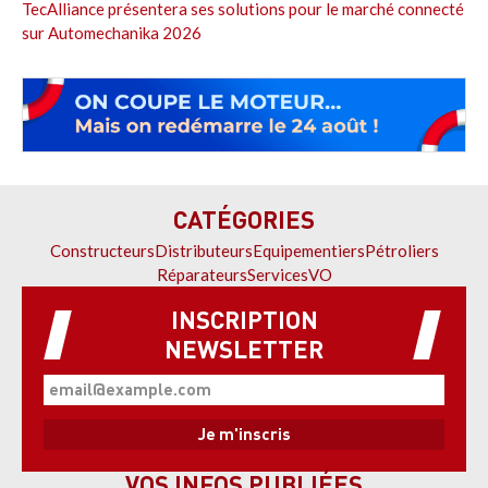
TecAlliance présentera ses solutions pour le marché connecté
sur Automechanika 2026
CATÉGORIES
Constructeurs
Distributeurs
Equipementiers
Pétroliers
Réparateurs
Services
VO
INSCRIPTION
NEWSLETTER
VOS INFOS PUBLIÉES