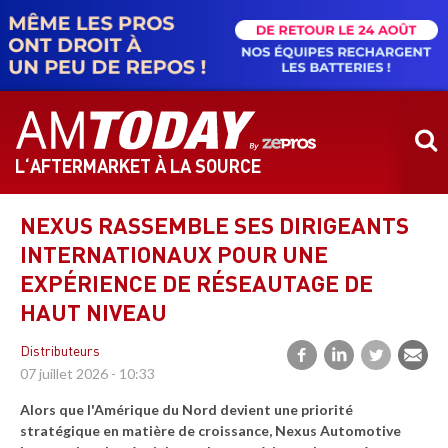
Aller
au
contenu
principal
L‘AFTERMARKET À LA SOURCE
NEXUS RASSEMBLE SES DIRIGEANTS
INTERNATIONAUX POUR UNE
EXPÉRIENCE DE RÉSEAUTAGE DE
HAUT NIVEAU
Distributeurs
07 juillet 2026 - 10:33
Alors que l'Amérique du Nord devient une priorité
stratégique en matière de croissance, Nexus Automotive