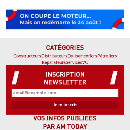
CATÉGORIES
Constructeurs
Distributeurs
Equipementiers
Pétroliers
Réparateurs
Services
VO
INSCRIPTION
NEWSLETTER
VOS INFOS PUBLIÉES
PAR AM TODAY