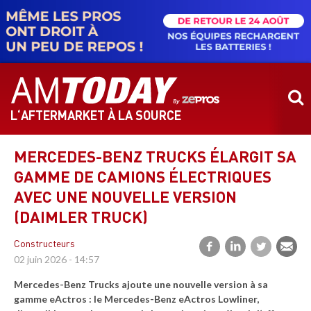
Aller
au
contenu
principal
L‘AFTERMARKET À LA SOURCE
MERCEDES-BENZ TRUCKS ÉLARGIT SA
GAMME DE CAMIONS ÉLECTRIQUES
AVEC UNE NOUVELLE VERSION
(DAIMLER TRUCK)
Constructeurs
02 juin 2026 - 14:57
Mercedes-Benz Trucks ajoute une nouvelle version à sa
gamme eActros : le Mercedes-Benz eActros Lowliner,