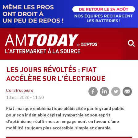
Aller
au
contenu
principal
L‘AFTERMARKET À LA SOURCE
LES JOURS RÉVOLTÉS : FIAT
ACCÉLÈRE SUR L’ÉLECTRIQUE
Constructeurs
13 mai 2026 - 11:50
Fiat, marque emblématique plébiscitée par le grand public
pour son indéniable capital sympathie et son esprit
d’optimisme, réaffirme son engagement en faveur d’une
mobilité toujours plus accessible, simple et durable.