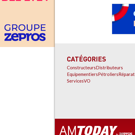
CATÉGORIES
Constructeurs
Distributeurs
Equipementiers
Pétroliers
Réparat
Services
VO