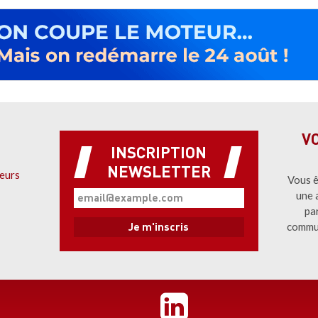
V
INSCRIPTION
NEWSLETTER
eurs
Vous ê
une 
pa
commu
Pied