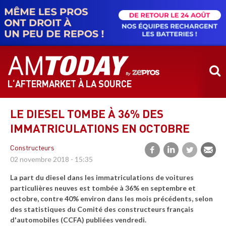
Aller
au
contenu
principal
L‘AFTERMARKET À LA SOURCE
LE DIESEL TOMBE À 36% DES
IMMATRICULATIONS EN OCTOBRE
Constructeurs
02 novembre 2018 - 15:35
La part du diesel dans les immatriculations de voitures
particulières neuves est tombée à 36% en septembre et
octobre, contre 40% environ dans les mois précédents, selon
des statistiques du Comité des constructeurs français
d'automobiles (CCFA) publiées vendredi.