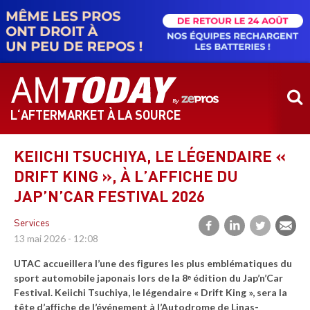
Aller
au
contenu
principal
L‘AFTERMARKET À LA SOURCE
KEIICHI TSUCHIYA, LE LÉGENDAIRE «
DRIFT KING », À L’AFFICHE DU
JAP’N’CAR FESTIVAL 2026
Services
13 mai 2026 - 12:08
UTAC accueillera l’une des figures les plus emblématiques du
sport automobile japonais lors de la 8ᵉ édition du Jap’n’Car
Festival. Keiichi Tsuchiya, le légendaire « Drift King », sera la
tête d’affiche de l’événement à l’Autodrome de Linas-