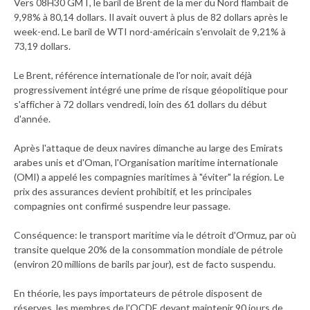
Vers 08H30 GMT, le baril de Brent de la mer du Nord flambait de
9,98% à 80,14 dollars. Il avait ouvert à plus de 82 dollars après le
week-end. Le baril de WTI nord-américain s'envolait de 9,21% à
73,19 dollars.
Le Brent, référence internationale de l'or noir, avait déjà
progressivement intégré une prime de risque géopolitique pour
s'afficher à 72 dollars vendredi, loin des 61 dollars du début
d'année.
Après l'attaque de deux navires dimanche au large des Emirats
arabes unis et d'Oman, l'Organisation maritime internationale
(OMI) a appelé les compagnies maritimes à "éviter" la région. Le
prix des assurances devient prohibitif, et les principales
compagnies ont confirmé suspendre leur passage.
Conséquence: le transport maritime via le détroit d'Ormuz, par où
transite quelque 20% de la consommation mondiale de pétrole
(environ 20 millions de barils par jour), est de facto suspendu.
En théorie, les pays importateurs de pétrole disposent de
réserves, les membres de l'OCDE devant maintenir 90 jours de