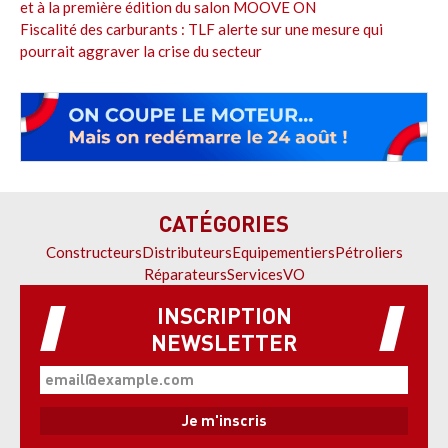
et à la première édition du salon MOOVE ON
Fiscalité des carburants : TLF alerte sur une mesure qui
pourrait aggraver la crise du secteur
CATÉGORIES
Constructeurs
Distributeurs
Equipementiers
Pétroliers
Réparateurs
Services
VO
INSCRIPTION
NEWSLETTER