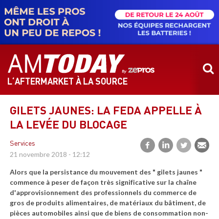
Aller
au
contenu
principal
L‘AFTERMARKET À LA SOURCE
GILETS JAUNES: LA FEDA APPELLE À
LA LEVÉE DU BLOCAGE
Services
21 novembre 2018 - 12:12
Alors que la persistance du mouvement des " gilets jaunes "
commence à peser de façon très significative sur la chaîne
d'approvisionnement des professionnels du commerce de
gros de produits alimentaires, de matériaux du bâtiment, de
pièces automobiles ainsi que de biens de consommation non-