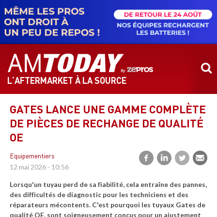
Aller
au
contenu
principal
L‘AFTERMARKET À LA SOURCE
GATES LANCE UNE GAMME COMPLÈTE
DE PIÈCES DE RECHANGE DE QUALITÉ
OE
Equipementiers
12 mai 2026 - 10:56
Lorsqu'un tuyau perd de sa fiabilité, cela entraîne des pannes,
des difficultés de diagnostic pour les techniciens et des
réparateurs mécontents. C'est pourquoi les tuyaux Gates de
qualité OE, sont soigneusement conçus pour un ajustement