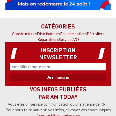
CATÉGORIES
Constructeurs
Distributeurs
Equipementiers
Pétroliers
Réparateurs
Services
VO
INSCRIPTION
NEWSLETTER
VOS INFOS PUBLIÉES
PAR AM TODAY
Vous êtes un service communication ou une agence de RP ?
Pour nous faire parvenir vos infos, envoyez vos communiqués
à
contact@am-today.com