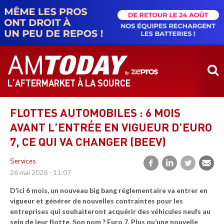
Aller
au
contenu
principal
L‘AFTERMARKET À LA SOURCE
FLOTTES AUTOMOBILES : 6 MOIS
AVANT L’ENTRÉE EN VIGUEUR D’EURO
7, CE QUI VA CHANGER (BEEV)
Services
26 mai 2026 - 11:07
D’ici 6 mois, un nouveau big bang réglementaire va entrer en
vigueur et générer de nouvelles contraintes pour les
entreprises qui souhaiteront acquérir des véhicules neufs au
sein de leur flotte. Son nom ? Euro 7. Plus qu’une nouvelle