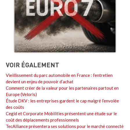
VOIR ÉGALEMENT
Vieillissement du parc automobile en France : l’entretien
devient un enjeu de pouvoir d’achat
Comment créer de la valeur pour les partenaires partout en
Europe (Veloris)
Étude DKV : les entreprises gardent le cap malgré l’envolée
des coûts
Cegid et Corporate Mobilities présentent une étude sur le
coût des déplacements professionnels
TecAlliance présentera ses solutions pour le marché connecté