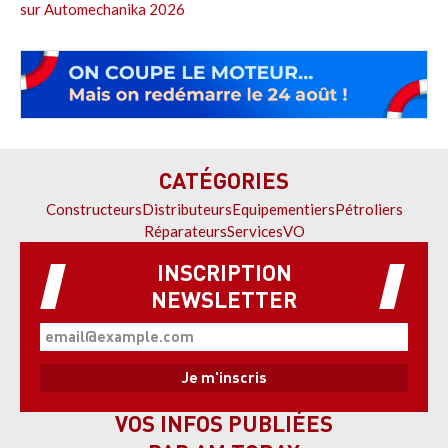
sur Automechanika 2026
CATÉGORIES
Constructeurs
Distributeurs
Equipementiers
Pétroliers
Réparateurs
Services
VO
INSCRIPTION
NEWSLETTER
VOS INFOS PUBLIÉES