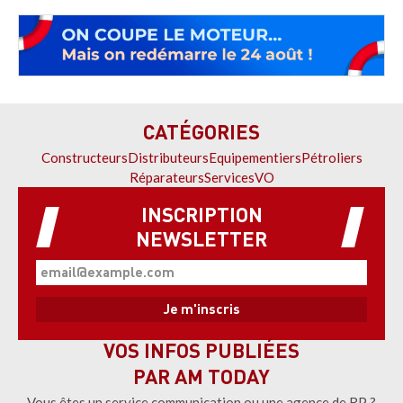
CATÉGORIES
Constructeurs
Distributeurs
Equipementiers
Pétroliers
Réparateurs
Services
VO
INSCRIPTION
NEWSLETTER
VOS INFOS PUBLIÉES
PAR AM TODAY
Vous êtes un service communication ou une agence de RP ?