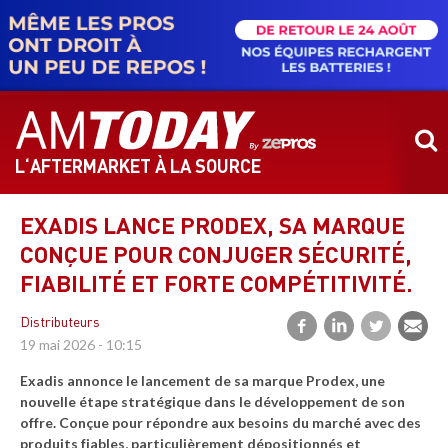
Aller
au
contenu
principal
L‘AFTERMARKET À LA SOURCE
EXADIS LANCE PRODEX, SA MARQUE
CONÇUE POUR CONJUGER SÉCURITÉ,
FIABILITÉ ET FORTE COMPÉTITIVITÉ.
Distributeurs
19 mai 2026 - 10:15
Exadis annonce le lancement de sa marque Prodex, une
nouvelle étape stratégique dans le développement de son
offre. Conçue pour répondre aux besoins du marché avec des
produits fiables, particulièrement dépositionnés et