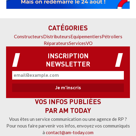
CATÉGORIES
Constructeurs
Distributeurs
Equipementiers
Pétroliers
Réparateurs
Services
VO
INSCRIPTION
NEWSLETTER
VOS INFOS PUBLIÉES
PAR AM TODAY
Vous êtes un service communication ou une agence de RP ?
Pour nous faire parvenir vos infos, envoyez vos communiqués
à
contact@am-today.com