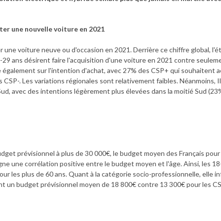
er une nouvelle voiture en 2021
une voiture neuve ou d'occasion en 2021. Derrière ce chiffre global, l'é
8-29 ans désirent faire l'acquisition d'une voiture en 2021 contre seule
e également sur l'intention d'achat, avec 27% des CSP+ qui souhaitent 
CSP-. Les variations régionales sont relativement faibles. Néanmoins, Il
d, avec des intentions légèrement plus élevées dans la moitié Sud (23%
udget prévisionnel à plus de 30 000€, le budget moyen des Français pour 
igne une corrélation positive entre le budget moyen et l'âge. Ainsi, les 
 les plus de 60 ans. Quant à la catégorie socio-professionnelle, elle i
ont un budget prévisionnel moyen de 18 800€ contre 13 300€ pour les CS