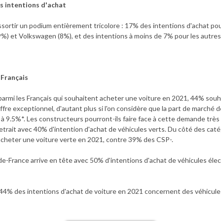
s intentions d'achat
essortir un podium entièrement tricolore : 17% des intentions d'achat p
%) et Volkswagen (8%), et des intentions à moins de 7% pour les autre
 Français
 parmi les Français qui souhaitent acheter une voiture en 2021, 44% souh
iffre exceptionnel, d'autant plus si l'on considère que la part de marché 
 à 9.5%*. Les constructeurs pourront-ils faire face à cette demande très
trait avec 40% d'intention d'achat de véhicules verts. Du côté des caté
acheter une voiture verte en 2021, contre 39% des CSP-.
e-de-France arrive en tête avec 50% d'intentions d'achat de véhicules éle
e 44% des intentions d'achat de voiture en 2021 concernent des véhicule