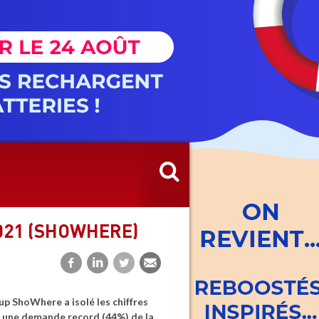
021 (SHOWHERE)
p ShoWhere a isolé les chiffres
ec une demande record (44%) de la