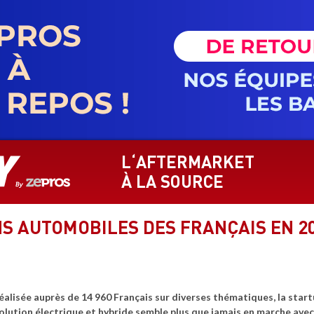
L‘AFTERMARKET
À LA SOURCE
NS AUTOMOBILES DES FRANÇAIS EN 2
isée auprès de 14 960 Français sur diverses thématiques, la startu
volution électrique et hybride semble plus que jamais en marche av