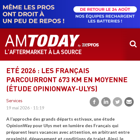
Aller
au
contenu
principal
L‘AFTERMARKET À LA SOURCE
ETÉ 2026 : LES FRANÇAIS
PARCOURRONT 673 KM EN MOYENNE
(ÉTUDE OPINIONWAY-ULYS)
Services
19 mai 2026 - 11:19
A l’approche des grands départs estivaux, une étude
OpinionWay pour Ulys met en lumière des Français qui
préparent leurs vacances avec attention, en arbitrant entre
proximité, dépaysement et conditions de trajet. Ainsi, le