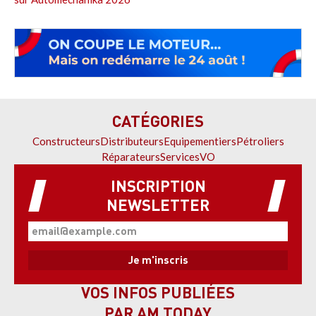
CATÉGORIES
Constructeurs
Distributeurs
Equipementiers
Pétroliers
Réparateurs
Services
VO
INSCRIPTION
NEWSLETTER
VOS INFOS PUBLIÉES
PAR AM TODAY