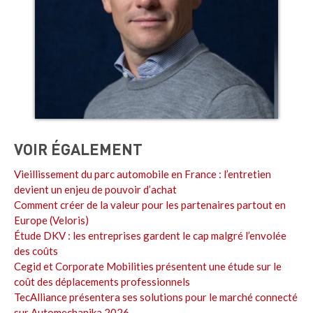
VOIR ÉGALEMENT
Vieillissement du parc automobile en France : l’entretien
devient un enjeu de pouvoir d’achat
Comment créer de la valeur pour les partenaires partout en
Europe (Veloris)
Étude DKV : les entreprises gardent le cap malgré l’envolée
des coûts
Cegid et Corporate Mobilities présentent une étude sur le
coût des déplacements professionnels
TecAlliance présentera ses solutions pour le marché connecté
sur Automechanika 2026