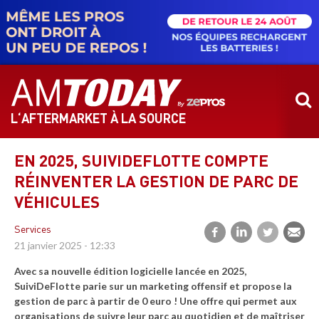
Aller
au
contenu
principal
L‘AFTERMARKET À LA SOURCE
EN 2025, SUIVIDEFLOTTE COMPTE
RÉINVENTER LA GESTION DE PARC DE
VÉHICULES
Services
21 janvier 2025 - 12:33
Avec sa nouvelle édition logicielle lancée en 2025,
SuiviDeFlotte parie sur un marketing offensif et propose la
gestion de parc à partir de 0 euro ! Une offre qui permet aux
organisations de suivre leur parc au quotidien et de maîtriser