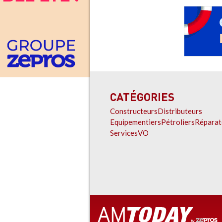
CATÉGORIES
Constructeurs
Distributeurs
Equipementiers
Pétroliers
Réparat
Services
VO