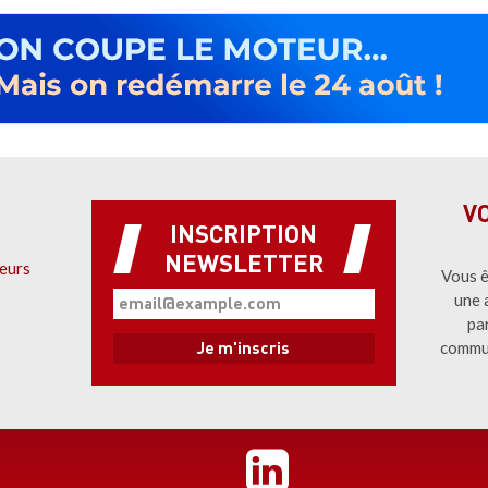
V
INSCRIPTION
NEWSLETTER
eurs
Vous ê
une 
pa
commu
Pied