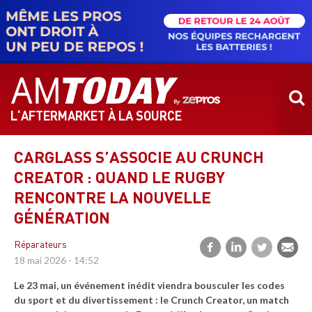
Aller
au
contenu
principal
L‘AFTERMARKET À LA SOURCE
CARGLASS S’ASSOCIE AU CRUNCH
CREATOR : QUAND LE RUGBY
RENCONTRE LA NOUVELLE
GÉNÉRATION
Réparateurs
18 mai 2026 - 14:52
Le 23 mai, un événement inédit viendra bousculer les codes
du sport et du divertissement : le Crunch Creator, un match