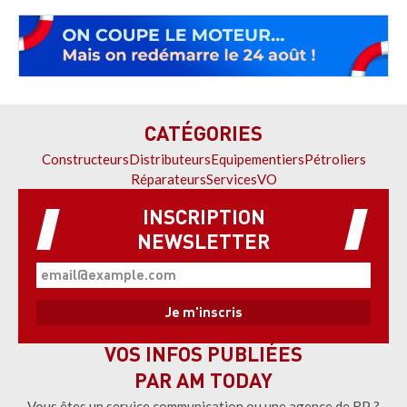
CATÉGORIES
Constructeurs
Distributeurs
Equipementiers
Pétroliers
Réparateurs
Services
VO
INSCRIPTION
NEWSLETTER
VOS INFOS PUBLIÉES
PAR AM TODAY
Vous êtes un service communication ou une agence de RP ?