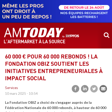
Aller
au
contenu
principal
L‘AFTERMARKET À LA SOURCE
60 000 € POUR 60 000 REBONDS ! LA
FONDATION OBIZ SOUTIENT LES
INITIATIVES ENTREPRENEURIALES À
IMPACT SOCIAL
Services
10 mars 2025 - 10:54
La Fondation OBIZ a choisi de s’engager auprès de la
Fédération Nationale de 60 000 rebonds, à hauteur de 60 000